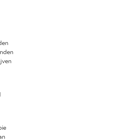
den
enden
ijven
l
n
pie
an