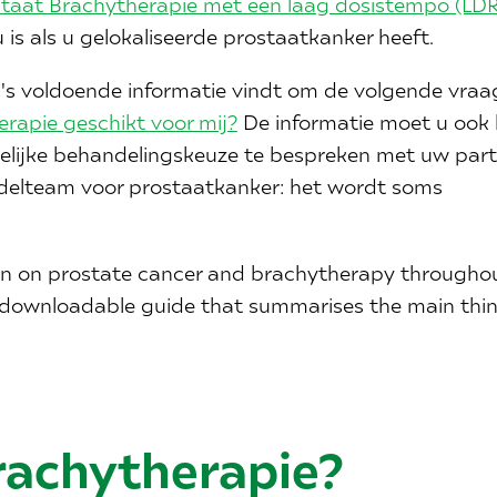
taat Brachytherapie met een laag dosistempo (LDR
 is als u gelokaliseerde prostaatkanker heeft.
s voldoende informatie vindt om de volgende vraa
erapie geschikt voor mij?
De informatie moet u ook 
lijke behandelingskeuze te bespreken met uw part
andelteam voor prostaatkanker: het wordt soms
tion on prostate cancer and brachytherapy throughou
downloadable guide that summarises the main thin
rachytherapie?