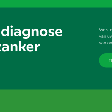
e diagnose
We ste
van uw
kanker
van on
I