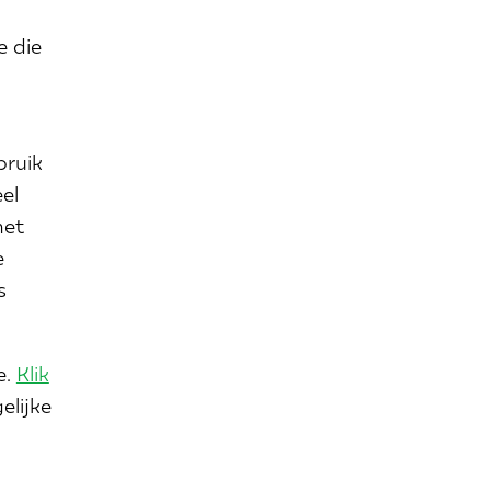
e die
bruik
el
met
e
s
e.
Klik
elijke