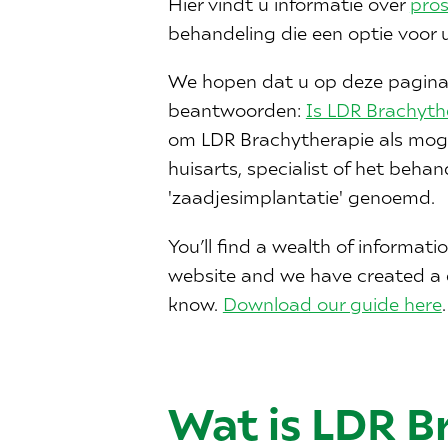
Hier vindt u informatie over
pros
behandeling die een optie voor u
We hopen dat u op deze pagina'
beantwoorden:
Is LDR Brachyth
om LDR Brachytherapie als moge
huisarts, specialist of het beh
'zaadjesimplantatie' genoemd.
You’ll find a wealth of informa
website and we have created a 
know.
Download our guide here
.
Wat is LDR B