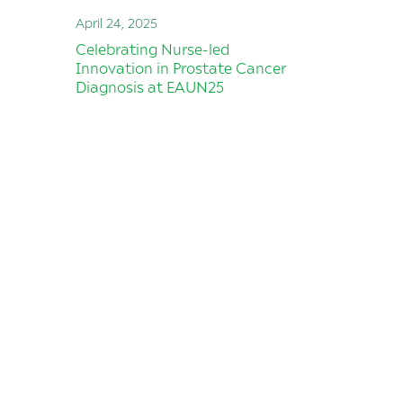
April 24, 2025
Celebrating Nurse-led
Innovation in Prostate Cancer
Diagnosis at EAUN25
Volg ons op Twitter
Is bij u de diagnose
prostaatkanker
gesteld?
We stellen het op prijs om vijf minuten van
uw tijd te vragen voor het invullen van onze
vragenlijst