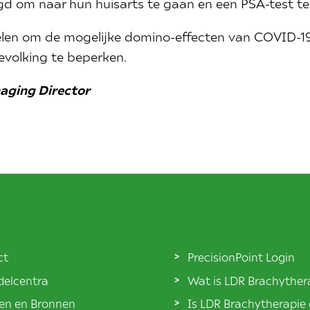
 om naar hun huisarts te gaan en een PSA-test te 
en om de mogelijke domino-effecten van COVID-1
volking te beperken.
aging Director
ct
PrecisionPoint Login
elcentra
Wat is LDR Brachyther
len en Bronnen
Is LDR Brachytherapie