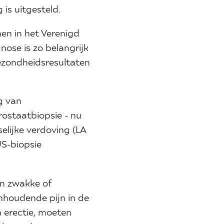
is uitgesteld.
en in het Verenigd
nose is zo belangrijk
ezondheidsresultaten
g van
prostaatbiopsie - nu
elijke verdoving (LA
US-biopsie
en zwakke of
anhoudende pijn in de
n erectie, moeten