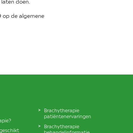
laten doen.
9 op de algemene
Brachytherapie
patiëntenervaringen
apie?
Brachytherapie
 geschikt
behandelinformatie