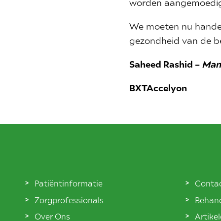
worden aangemoedigd
We moeten nu handel
gezondheid van de be
Saheed Rashid –
Man
BXTAccelyon
Patiëntinformatie
Conta
Zorgprofessionals
Behand
Over Ons
Artike