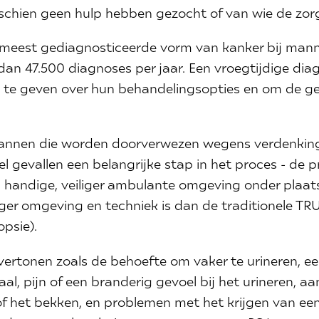
chien geen hulp hebben gezocht of van wie de zorg 
 meest gediagnosticeerde vorm van kanker bij mann
dan 47.500 diagnoses per jaar. Een vroegtijdige diag
te geven over hun behandelingsopties en om de g
annen die worden doorverwezen wegens verdenkin
el gevallen een belangrijke stap in het proces - de 
n handige, veiliger ambulante omgeving onder plaats
liger omgeving en techniek is dan de traditionele TR
opsie).
ertonen zoals de behoefte om vaker te urineren, e
al, pijn of een branderig gevoel bij het urineren, a
of het bekken, en problemen met het krijgen van ee