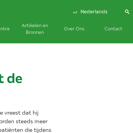
Nederlands
Artikelen en
ntra
Over Ons
Contact
Bronnen
t de
e vreest dat hij
worden steeds meer
atiënten die tijdens