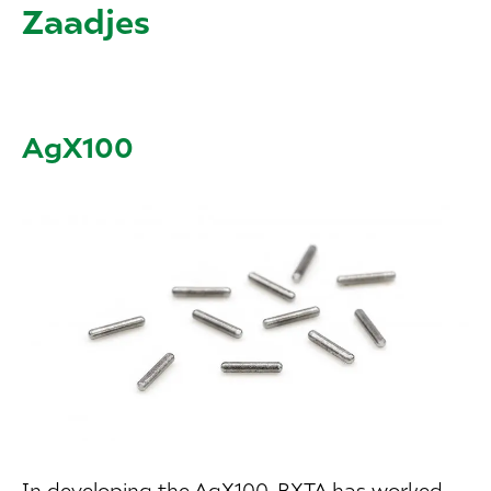
Zaadjes
AgX100
In developing the AgX100, BXTA has worked