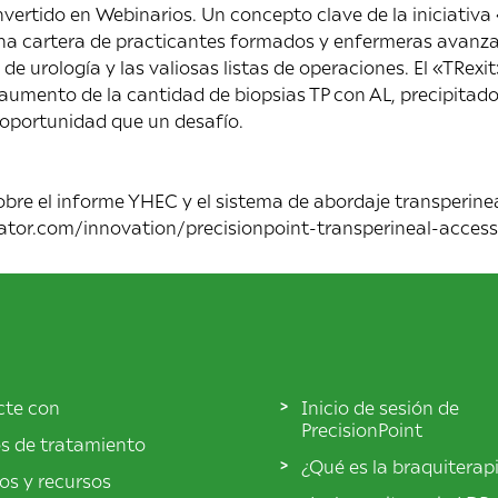
vertido en Webinarios. Un concepto clave de la iniciativa «
na cartera de practicantes formados y enfermeras avanza
de urología y las valiosas listas de operaciones. El «TRexi
 aumento de la cantidad de biopsias TP con AL, precipita
 oportunidad que un desafío.
bre el informe YHEC y el sistema de abordaje transperinea
rator.com/innovation/precisionpoint-transperineal-acces
cte con
Inicio de sesión de
PrecisionPoint
s de tratamiento
¿Qué es la braquiterap
los y recursos