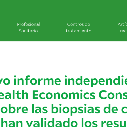
Profesional
Centros de
Artí
Sanitario
tratamiento
rec
o informe independi
ealth Economics Con
obre las biopsias de 
han validado los res