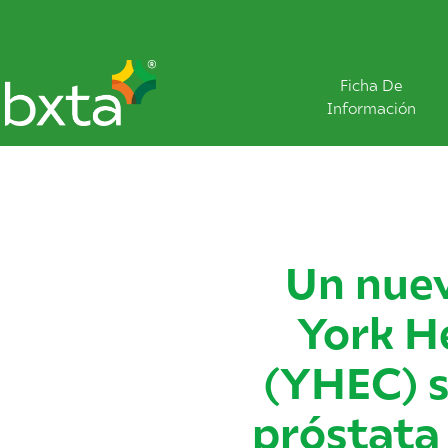
Ficha De
Información
Un nuev
York H
(YHEC) s
próstata 