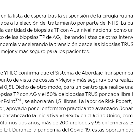
n la lista de espera tras la suspensión de la cirugía rutina
yace a la elección del tratamiento por parte del NHS. La 
a cantidad de biopsias TP con AL a nivel nacional como un
o de las biopsias TP de AG, liberando listas de otras inte
ndemia y acelerando la transición desde las biopsias TRU
 mejor y más seguro para los pacientes.
de YHEC confirma que el Sistema de Abordaje Transperineal
unto de vista de costes «Mejor y más segura» para realiz
del 0,51. Dicho de otro modo, para un centro que realice u
psias TP con AG y el 50% de biopsias TRUS por cada libra i
TM
onPoint
, se ahorrarán 1,51 libras. La labor de Rick Popert
r, apoyado por el enfermero practicante avanzado Jonah
 encabezado la iniciativa «TRexit» en el Reino Unido, com
 últimos dos años, más de 200 urólogos y 95 enfermeras es
pital. Durante la pandemia del Covid-19, estas oportunid