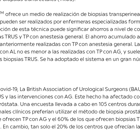
TM
ofrece un medio de realización de biopsias transperinea
e pueden ser realizados por enfermeras especializadas for
pción de esta técnica puede significar ahorros a nivel de c
as TRUS y TP con anestesia general. El ahorro acumulado 
 anteriormente realizadas con TP con anestesia general. La 
 con AL no es menor a las realizadas con TP con AG, y sue
s biopsias TRUS. Se ha adoptado el sistema en un gran nú
ovid-19, La British Association of Urological Surgeons (B
US y las intervenciones con AG. Este hecho ha afectado c
róstata. Una encuesta llevada a cabo en 105 centros dura
ales clínicos preferían utilizar el método de biopsia pros
 ofrecen TP con AG y el 60% de los que ofrecen biopsias 
. En cambio, tan solo el 20% de los centros que ofrecían l