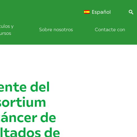
Español
culos y
Sobre nosotros
Contacte con
ursos
ente del
sortium
cáncer de
ultados de