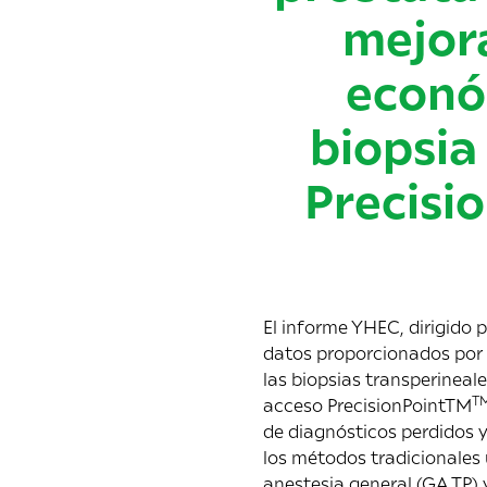
mejora
econó
biopsia
Precisi
El informe YHEC, dirigido 
datos proporcionados por e
las biopsias transperineal
T
acceso PrecisionPointTM
de diagnósticos perdidos y
los métodos tradicionales u
anestesia general (GA TP) 