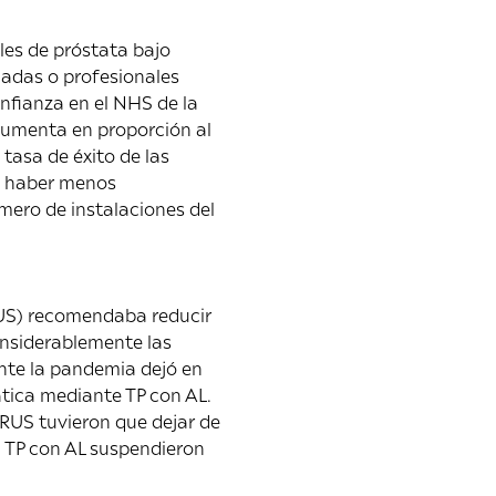
les de próstata bajo
madas o profesionales
onfianza en el NHS de la
aumenta en proporción al
tasa de éxito de las
le haber menos
mero de instalaciones del
AUS) recomendaba reducir
onsiderablemente las
nte la pandemia dejó en
tática mediante TP con AL.
TRUS tuvieron que dejar de
a TP con AL suspendieron