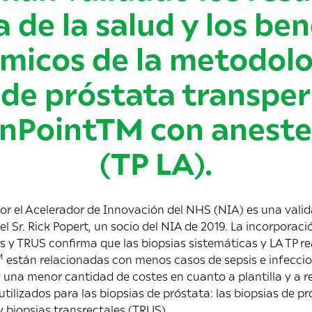
 de la salud y los ben
micos de la metodolo
 de próstata transper
onPointTM con anestes
(TP LA).
por el Acelerador de Innovación del NHS (NIA) es una vali
l Sr. Rick Popert, un socio del NIA de 2019. La incorporaci
es y TRUS confirma que las biopsias sistemáticas y LA TP re
M
están relacionadas con menos casos de sepsis e infecc
 una menor cantidad de costes en cuanto a plantilla y a r
tilizados para las biopsias de próstata: las biopsias de p
y biopsias transrectales (TRUS).