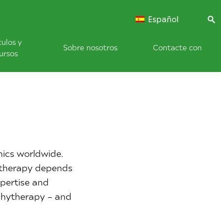
Español
culos y
Sobre nosotros
Contacte con
ursos
nics worldwide.
ytherapy depends
xpertise and
chytherapy – and