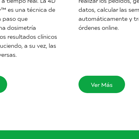
a tiempo real. La 4D
realizar los pedidos, g
™ es una técnica de
datos, calcular las sem
n paso que
automáticamente y tr
na dosimetría
órdenes online.
s resultados clínicos
ciendo, a su vez, las
ersas.
Ver Más