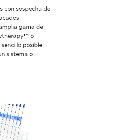
es con sospecha de
tacados
a amplia gama de
hytherapy™ o
sencillo posible
un sistema o