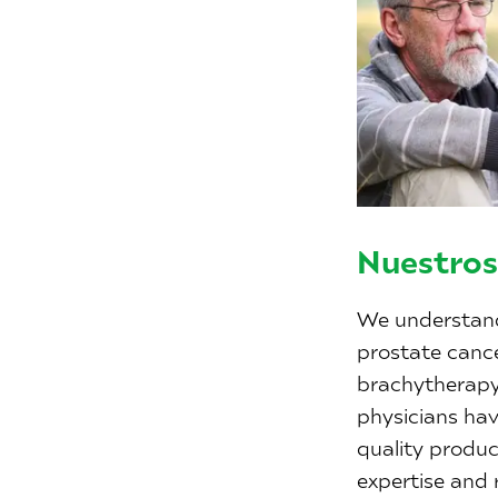
Nuestros
We understand
prostate cance
brachytherap
physicians hav
quality produc
expertise and r