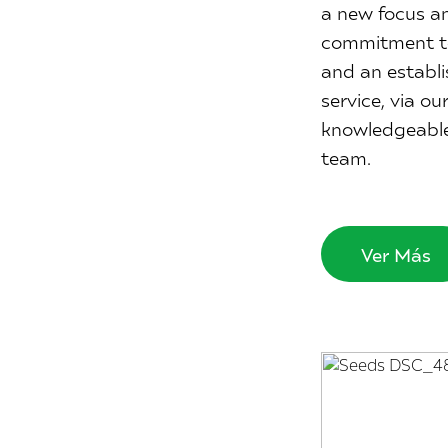
a new focus an
commitment t
and an establi
service, via ou
knowledgeable
team.
Ver Más