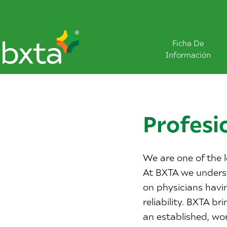
Ficha De
Información
Profesi
We are one of the 
At BXTA we unders
on physicians havi
reliability.
BXTA bri
an established, wor