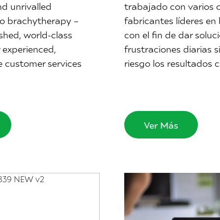
d unrivalled
trabajado con varios 
o brachytherapy –
fabricantes líderes en
shed, world-class
con el fin de dar soluc
r experienced,
frustraciones diarias s
 customer services
riesgo los resultados cl
Ver Más