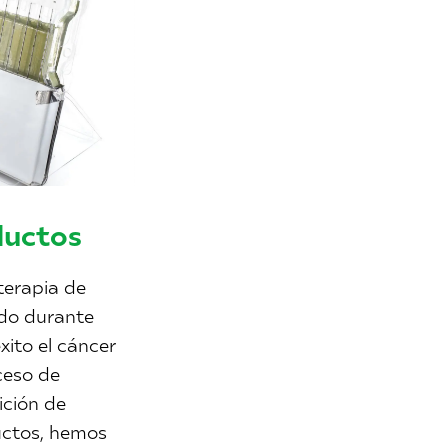
ductos
terapia de
ndo durante
xito el cáncer
ceso de
ición de
uctos, hemos