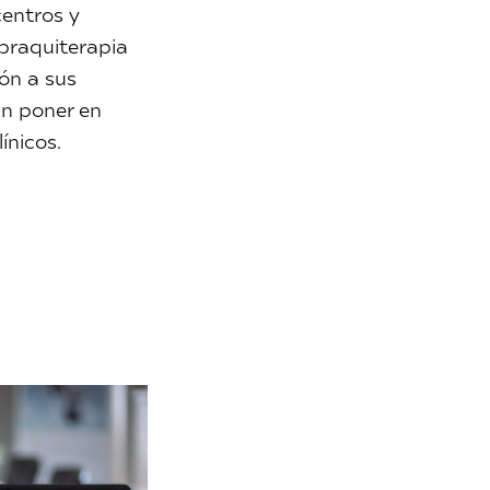
centros y
 braquiterapia
ión a sus
in poner en
ínicos.