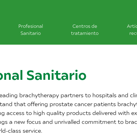
Profesional
Centros de
Artí
Sanitario
tratamiento
rec
onal Sanitario
leading brachytherapy partners to hospitals and cli
tand that offering prostate cancer patients brach
ng access to high quality products delivered with e
ngs a new focus and unrivalled commitment to bra
ld-class service.