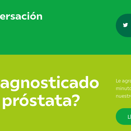
versación
iagnosticado
Le agr
minuto
 próstata?
nuestr
L