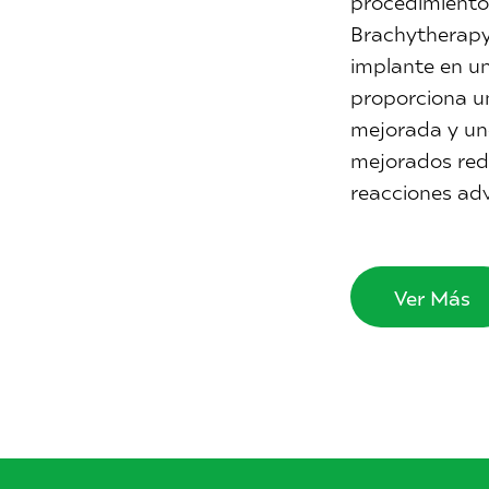
procedimiento 
Brachytherapy
implante en u
proporciona u
mejorada y uno
mejorados redu
reacciones adv
Ver Más