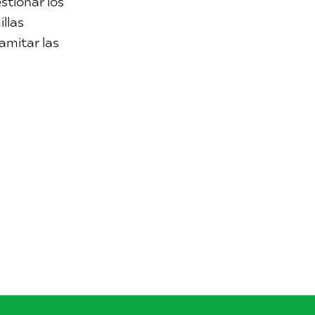
estionar los
illas
amitar las