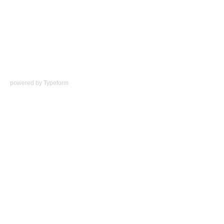
powered by
Typeform
Únase a nosotros en Twitter
¿Le han diagnosticado
cáncer de próstata?
Le agradeceremos que nos dedique 5
minutos de su tiempo para responder a
nuestro cuestionario