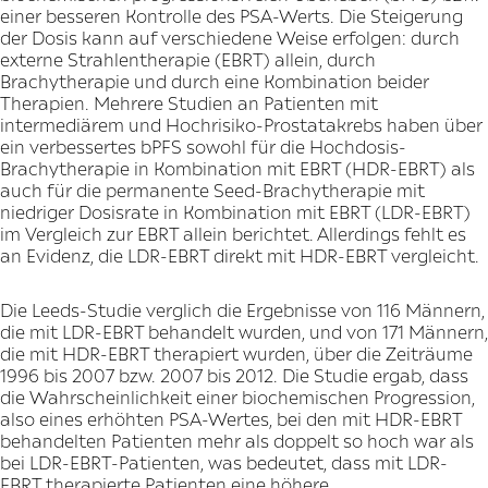
einer besseren Kontrolle des PSA-Werts. Die Steigerung
der Dosis kann auf verschiedene Weise erfolgen: durch
externe Strahlentherapie (EBRT) allein, durch
Brachytherapie und durch eine Kombination beider
Therapien. Mehrere Studien an Patienten mit
intermediärem und Hochrisiko-Prostatakrebs haben über
ein verbessertes bPFS sowohl für die Hochdosis-
Brachytherapie in Kombination mit EBRT (HDR-EBRT) als
auch für die permanente Seed-Brachytherapie mit
niedriger Dosisrate in Kombination mit EBRT (LDR-EBRT)
im Vergleich zur EBRT allein berichtet. Allerdings fehlt es
an Evidenz, die LDR-EBRT direkt mit HDR-EBRT vergleicht.
Die Leeds-Studie verglich die Ergebnisse von 116 Männern,
die mit LDR-EBRT behandelt wurden, und von 171 Männern,
die mit HDR-EBRT therapiert wurden, über die Zeiträume
1996 bis 2007 bzw. 2007 bis 2012. Die Studie ergab, dass
die Wahrscheinlichkeit einer biochemischen Progression,
also eines erhöhten PSA-Wertes, bei den mit HDR-EBRT
behandelten Patienten mehr als doppelt so hoch war als
bei LDR-EBRT-Patienten, was bedeutet, dass mit LDR-
EBRT therapierte Patienten eine höhere