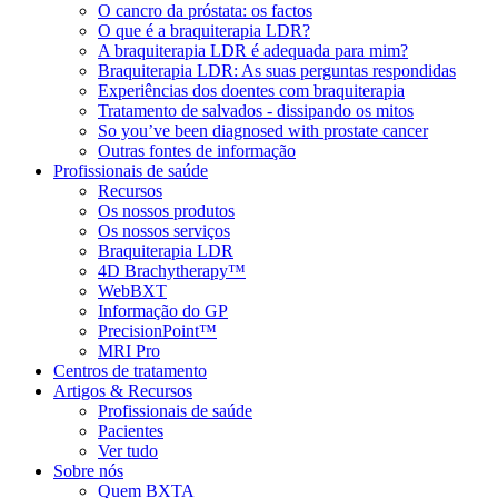
O cancro da próstata: os factos
O que é a braquiterapia LDR?
A braquiterapia LDR é adequada para mim?
Braquiterapia LDR: As suas perguntas respondidas
Experiências dos doentes com braquiterapia
Tratamento de salvados - dissipando os mitos
So you’ve been diagnosed with prostate cancer
Outras fontes de informação
Profissionais de saúde
Recursos
Os nossos produtos
Os nossos serviços
Braquiterapia LDR
4D Brachytherapy™
WebBXT
Informação do GP
PrecisionPoint™
MRI Pro
Centros de tratamento
Artigos & Recursos
Profissionais de saúde
Pacientes
Ver tudo
Sobre nós
Quem BXTA