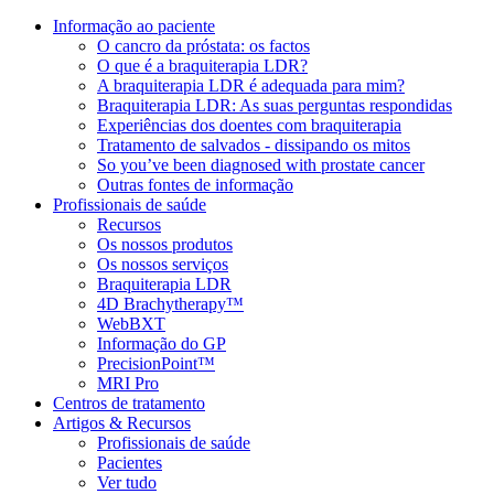
Informação ao paciente
O cancro da próstata: os factos
O que é a braquiterapia LDR?
A braquiterapia LDR é adequada para mim?
Braquiterapia LDR: As suas perguntas respondidas
Experiências dos doentes com braquiterapia
Tratamento de salvados - dissipando os mitos
So you’ve been diagnosed with prostate cancer
Outras fontes de informação
Profissionais de saúde
Recursos
Os nossos produtos
Os nossos serviços
Braquiterapia LDR
4D Brachytherapy™
WebBXT
Informação do GP
PrecisionPoint™
MRI Pro
Centros de tratamento
Artigos & Recursos
Profissionais de saúde
Pacientes
Ver tudo